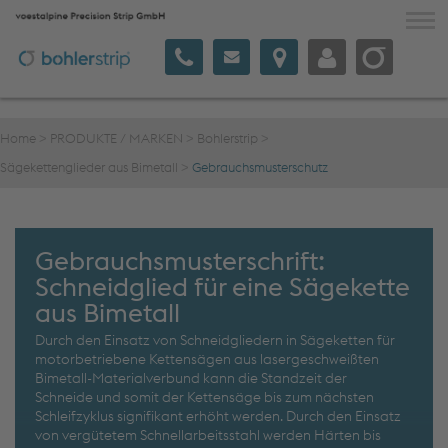
voestalpine Precision Strip
NUTZEN & INNOVATION
Home
>
PRODUKTE / MARKEN
>
Bohlerstrip
>
PRODUKTE / MARKEN
Sägekettenglieder aus Bimetall
>
Gebrauchsmusterschutz
KOMMUNIKATION
UNTERNEHMEN
Gebrauchsmusterschrift:
Schneidglied für eine Sägekette
aus Bimetall
Deutsch
Durch den Einsatz von Schneidgliedern in Sägeketten für
motorbetriebene Kettensägen aus lasergeschweißten
Bimetall-Materialverbund kann die Standzeit der
Schneide und somit der Kettensäge bis zum nächsten
Schleifzyklus signifikant erhöht werden. Durch den Einsatz
von vergütetem Schnellarbeitsstahl werden Härten bis