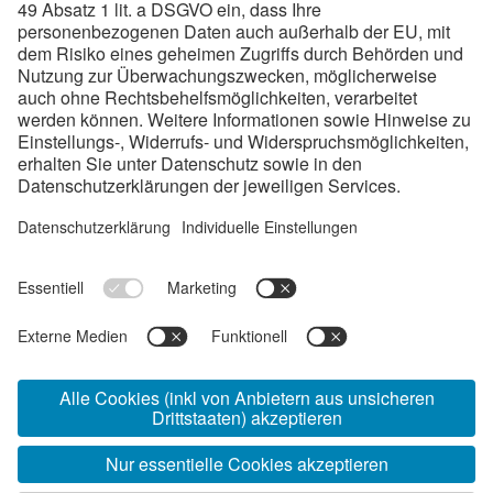
Über Böhlerstrip
Böhlerstrip ist eine Registered Trade Mark der voestalpine
Precision Strip aus Österreich und verarbeitet
erstklassigen Bandstahl zu Werkzeugen für Schnitt- und
Stanzprozesse, die präzise auf jede Anwendung hin
entwickelt sind.
Links
Unternehmenswerte
Direkt-Kontakt Vertrieb
Geschäftsbedingungen
Verhaltenskodex/Compliance