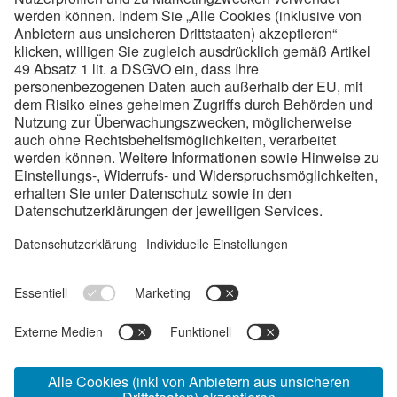
Über Böhlerstrip
Böhlerstrip ist eine Registered Trade Mark der voestalpine
Precision Strip aus Österreich und verarbeitet
erstklassigen Bandstahl zu Werkzeugen für Schnitt- und
Stanzprozesse, die präzise auf jede Anwendung hin
entwickelt sind.
Links
Unternehmenswerte
Direkt-Kontakt Vertrieb
Geschäftsbedingungen
Verhaltenskodex/Compliance