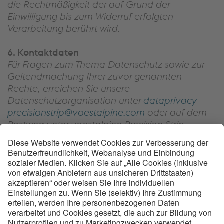
die Rechtmäßigkeit der auf Grund der
Einwilligung bis zum Widerruf erfolgten
Verarbeitung berührt wird.
6. Kontaktdaten
Für Fragen zum Thema Datenschutz sowie zur
Geltendmachung Ihrer zuvor genannten
Rechte, erreichen Sie unsere
Datenschutzorganisation unter
dataprivacy-
precisionstrip@voestalpine.com
oder auf dem
Postweg unter voestalpine Precision Strip
GmbH, Waidhofner Straße 3, A-3333
Böhlerwerk.
Diese Datenschutzerklärung wird von Zeit zu
Zeit angepasst.